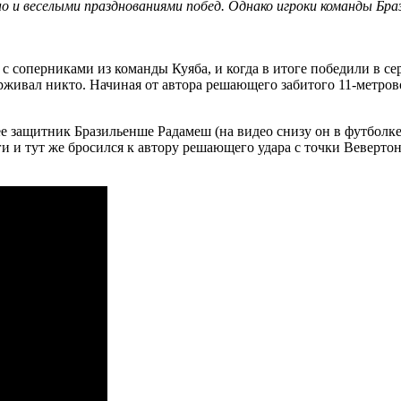
о и веселыми празднованиями побед. Однако игроки команды Бра
 соперниками из команды Куяба, и когда в итоге победили в сер
рживал никто. Начиная от автора решающего забитого 11-метров
защитник Бразильенше Радамеш (на видео снизу он в футболке п
и и тут же бросился к автору решающего удара с точки Вевертону