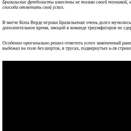
Бразильские футболисты известны не только своей техникой, н
способа отметить свой успех.
В матче Копа Верде игроки Бразильенше очень долго мучились с
дополнительное время, эмоций в команде триумфаторов не сде
Особенно оригинально решил отметить успех замененный ранее 
выбежал на поле без шортов, в трусах, подвернутых а-ля стринг