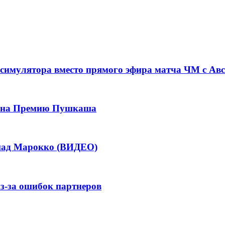
симулятора вместо прямого эфира матча ЧМ с Ав
ла на Премию Пушкаша
 над Марокко (ВИДЕО)
из-за ошибок партнеров