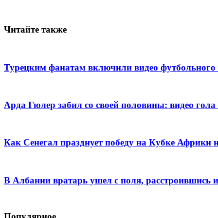
Читайте также
Турецким фанатам включили видео футбольного 
Арда Гюлер забил со своей половины: видео го
Как Сенегал празднует победу на Кубке Африки
В Албании вратарь ушел с поля, расстроившись 
Популярное