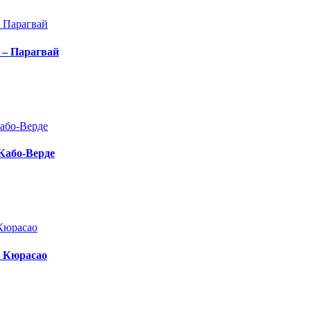
 – Парагвай
 Кабо-Верде
– Кюрасао