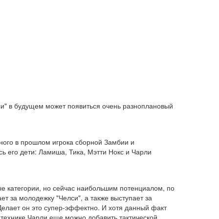
лси" в будущем может появиться очень разноплановый
тного в прошлом игрока сборной Замбии и
сь его дети: Ламиша, Тика, Мэтти Нокс и Чарли
ые категории, но сейчас наибольшим потенциалом, по
т за молодежку "Челси", а также выступает за
Делает он это супер-эффектно. И хотя данный факт
 технике Чарли еще можно добавить тактической