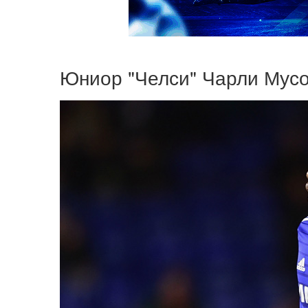
Юниор "Челси" Чарли Мус