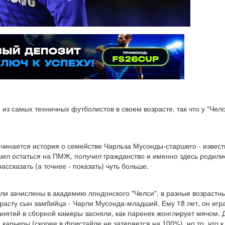
из самых техничных футболистов в своем возрасте, так что у "Че
 начинается история о семействе Чарльза Мусонды-старшего - извес
ешил остаться на ПМЖ, получил гражданство и именно здесь родили
сказать (а точнее - показать) чуть больше.
ли зачислены в академию лондонского "Челси", в разные возрастн
асту сын замбийца - Чарли Мусонда-младший. Ему 18 лет, он играе
нятий в сборной камеры засняли, как паренек жонглирует мячом. 
арьеры (скорее в фристайле не затеряется на 100%), но то, что к