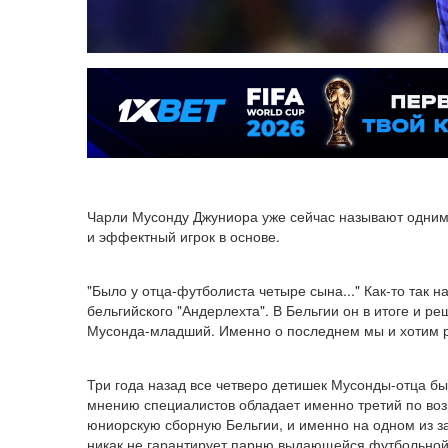
Чарли Мусонду Джуниора уже сейчас называют одним 
и эффектный игрок в основе.
"Было у отца-футболиста четыре сына..." Как-то так
бельгийского "Андерлехта". В Бельгии он в итоге и р
Мусонда-младший. Именно о последнем мы и хотим рас
Три года назад все четверо детишек Мусонды-отца бы
мнению специалистов обладает именно третий по возр
юниорскую сборную Бельгии, и именно на одном из за
никак не гарантирует парню выдающейся футбольной к