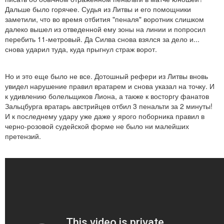
Дальше было горячее. Судья из Литвы и его помощники
заметили, что во время отбития "пеналя" воротник слишком
далеко вышел из отведенной ему зоны на линии и попросил
перебить 11-метровый. Да Силва снова взялся за дело и...
снова ударил туда, куда прыгнул страж ворот.
Но и это еще было не все. Дотошный рефери из Литвы вновь
увидел нарушение правил вратарем и снова указал на точку. И
к удивлению болельщиков Лиона, а также к восторгу фанатов
Зальцбурга вратарь австрийцев отбил 3 пенальти за 2 минуты!
И к последнему удару уже даже у ярого поборника правил в
черно-розовой судейской форме не было ни малейших
претензий.