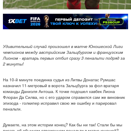
Удивительный случай произошел в матче Юношеской Лиги
чемпионов между австрийским Зальцбургом и французским
Лионом - вратарь первых отбил сразу 3 пенальти подряд за
2 минуты!
На 10-й минуте поединка судья из Литвы Донатас Румшас
назначил 11-метровый в ворота Зальцбурга за фол вратаря
команды Даниэля Антоша. К точке подошел хавбек Лиона
Флоран Да Силва, но с его ударом справился сам же виновник
эпизода - голкипер исправил свою же ошибку и парировал
пенальти.
Думаете, на этом истории конец? Как бы ни так! Стали бы мы
писать об обычном отраженном пенальти в матче юношей?