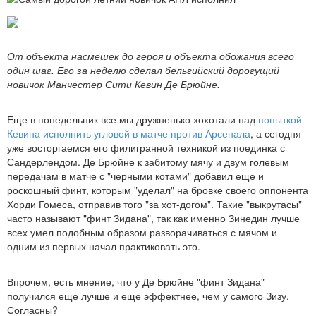
От объекта насмешек до героя и объекта обожания всего
один шаг. Его за неделю сделал бельгийский дорогущий
новичок Манчестер Сити Кевин Де Брюйне.
Еще в понедельник все мы дружненько хохотали над
попыткой
Кевина исполнить угловой в матче против Арсенала
, а сегодня
уже восторгаемся его филигранной техникой из поединка с
Сандерлендом. Де Брюйне к забитому мячу и двум голевым
передачам в матче с "черными котами" добавил еще и
роскошный финт, которым "уделал" на бровке своего оппонента
Хорди Гомеса, отправив того "за хот-догом". Такие "выкрутасы"
часто называют "финт Зидана", так как именно Зинедин лучше
всех умел подобным образом разворачиваться с мячом и
одним из первых начал практиковать это.
Впрочем, есть мнение, что у Де Брюйне "финт Зидана"
получился еще лучше и еще эффектнее, чем у самого Зизу.
Согласны?