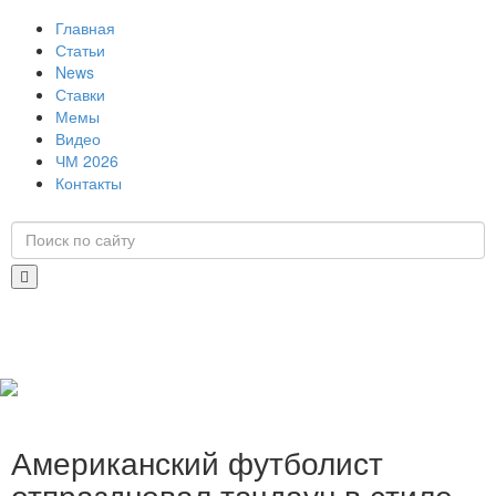
Главная
Статьи
News
Ставки
Мемы
Видео
ЧМ 2026
Контакты
Американский футболист
отпраздновал тачдаун в стиле