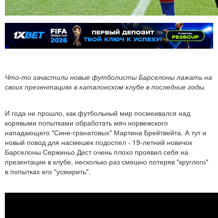
Что-то зачастили новые футболисты Барселоны лажать на
своих презентациях в каталонском клубе в последние годы.
И года не прошло, как футбольный мир посмеивался над
корявыми попытками обработать мяч норвежского
нападающего "Сине-гранатовых" Мартина Брейтвейта. А тут и
новый повод для насмешек подоспел - 19-летний новичок
Барселоны Сержиньо Дест очень плохо проявил себя на
презентации в клубе, несколько раз смешно потеряв "круглого"
в попытках его "усмирить".