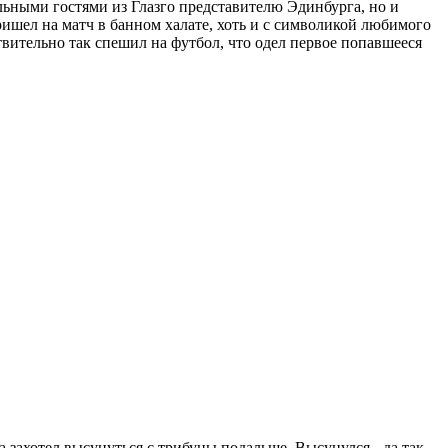
ьными гостями из Глазго представителю Эдинбурга, но и
ишел на матч в банном халате, хоть и с символикой любимого
вительно так спешил на футбол, что одел первое попавшееся
 захотел высунуться с трибуны подальше. Высунулся - да так,