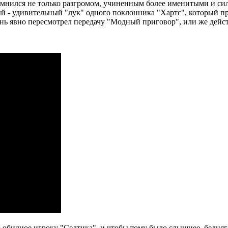
мнился не только разгромом, учиненным более именитыми и сил
й - удивительный "лук" одного поклонника "Хартс", который пр
нь явно пересмотрел передачу "Модный приговор", или же дейст
 обидное игроку "Селтика", и чтобы тому было слышнее, бедняга