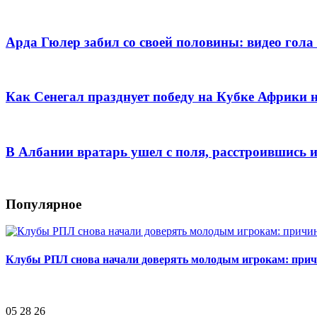
Арда Гюлер забил со своей половины: видео го
Как Сенегал празднует победу на Кубке Африки
В Албании вратарь ушел с поля, расстроившись 
Популярное
Клубы РПЛ снова начали доверять молодым игрокам: при
05 28 26