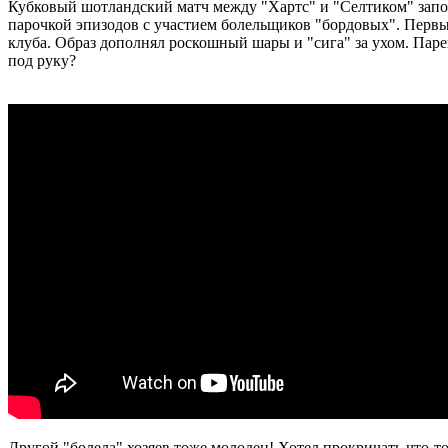
Кубковый шотландский матч между "Хартс" и "Селтиком" запо
парочкой эпизодов с участием болельщиков "бордовых". Первы
клуба. Образ дополнял роскошный шары и "сига" за ухом. Паре
под руку?
Другой "болела" хозяев тоже молодец! Хотел прокричать что-то