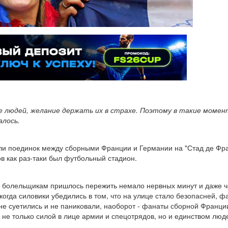
е людей, желание держать их в страхе. Поэтому в такие моме
алось.
 поединок между сборными Франции и Германии на "Стад де Франс
в как раз-таки был футбольный стадион.
тя болельщикам пришлось пережить немало нервных минут и даже ча
когда силовики убедились в том, что на улице стало безопасней, ф
 не суетились и не паниковали, наоборот - фанаты сборной Франци
 не только силой в лице армии и спецотрядов, но и единством люд