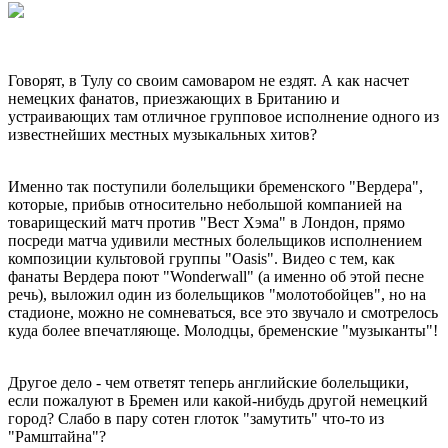
Говорят, в Тулу со своим самоваром не ездят. А как насчет
немецких фанатов, приезжающих в Британию и
устраивающих там отличное групповое исполнение одного из
известнейших местных музыкальных хитов?
Именно так поступили болельщики бременского "Вердера",
которые, прибыв относительно небольшой компанией на
товарищеский матч против "Вест Хэма" в Лондон, прямо
посреди матча удивили местных болельщиков исполнением
композиции культовой группы "Oasis". Видео с тем, как
фанаты Вердера поют "Wonderwall" (а именно об этой песне
речь), выложил один из болельщиков "молотобойцев", но на
стадионе, можно не сомневаться, все это звучало и смотрелось
куда более впечатляюще. Молодцы, бременские "музыканты"!
Другое дело - чем ответят теперь английские болельщики,
если пожалуют в Бремен или какой-нибудь другой немецкий
город? Слабо в пару сотен глоток "замутить" что-то из
"Рамштайна"?