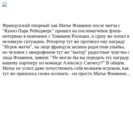
Французский опорный хав Матье Фламини после матча с
"Куинз Парк Рейнджерс" пришел на послематчевое флеш-
интервью в компании с Томашем Росицки, и сразу же попал в
неловкую ситуацию. Репортер тут же протянул ему награду
"Игрок матча", на лице француза засияла радостная улыбка,
но человек с микрофоном тут же "вытер" радостные чувства с
лица Фламини, заявив: "Не могли бы вы передать эту награду
вашему партнеру по команде Алексису Санчесу?" В общем,
Матье не успел даже почуствовать себя великим игроком, как
тут же пришлось снова осознать - он просто Матье Фламини...