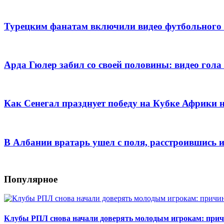
Турецким фанатам включили видео футбольного 
Арда Гюлер забил со своей половины: видео го
Как Сенегал празднует победу на Кубке Африки
В Албании вратарь ушел с поля, расстроившись 
Популярное
Клубы РПЛ снова начали доверять молодым игрокам: при