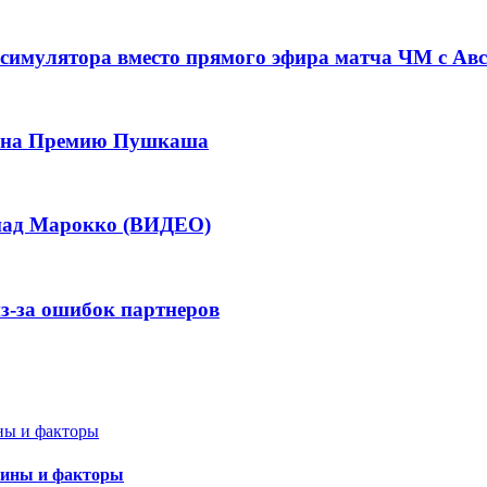
симулятора вместо прямого эфира матча ЧМ с Ав
ла на Премию Пушкаша
 над Марокко (ВИДЕО)
из-за ошибок партнеров
чины и факторы