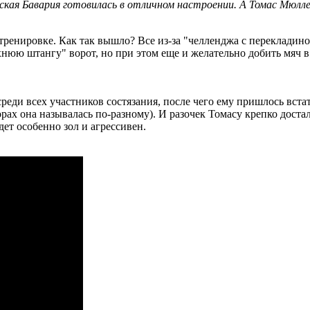
я Бавария готовилась в отличном настроении. А Томас Мюллер 
енировке. Как так вышло? Все из-за "челленджа с перекладино
юю штангу" ворот, но при этом еще и желательно добить мяч в се
еди всех участников состязания, после чего ему пришлось встат
орах она называлась по-разному). И разочек Томасу крепко доста
ет особенно зол и агрессивен.