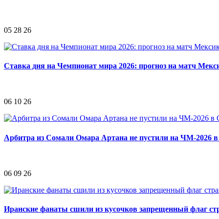
05 28 26
Ставка дня на Чемпионат мира 2026: прогноз на матч Мек
06 10 26
Арбитра из Сомали Омара Артана не пустили на ЧМ-2026
06 09 26
Иранские фанаты сшили из кусочков запрещенный флаг ст