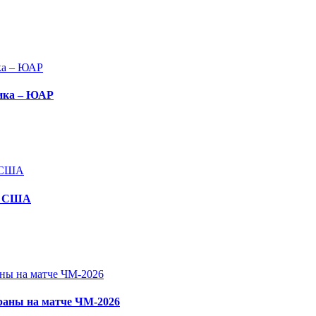
сика – ЮАР
 в США
раны на матче ЧМ-2026