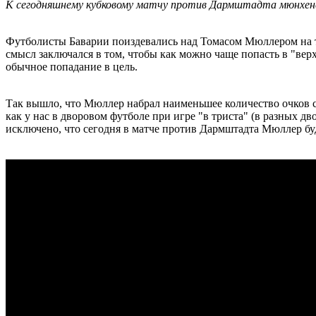
К сегодняшнему кубковому матчу против Дармштадта мюнхенска
Футболисты Баварии поиздевались над Томасом Мюллером на тр
смысл заключался в том, чтобы как можно чаще попасть в "верхн
обычное попадание в цель.
Так вышло, что Мюллер набрал наименьшее количество очков ср
как у нас в дворовом футболе при игре "в триста" (в разных дв
исключено, что сегодня в матче против Дармштадта Мюллер буд