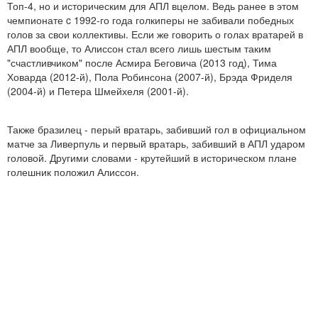
Топ-4, но и историческим для АПЛ вцелом. Ведь ранее в этом
чемпионате c 1992-го года голкиперы не забивали победных
голов за свои коллективы. Если же говорить о голах вратарей в
АПЛ вообще, то Алиссон стал всего лишь шестым таким
"счастливчиком" после Асмира Беговича (2013 год), Тима
Ховарда (2012-й), Пола Робинсона (2007-й), Брэда Фриделя
(2004-й) и Петера Шмейхеля (2001-й).
Также бразилец - перый вратарь, забивший гол в официальном
матче за Ливерпуль и первый вратарь, забивший в АПЛ ударом
головой. Другими словами - крутейший в историческом плане
голешник положил Алиссон.