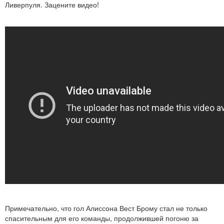
Ливерпуля. Зацените видео!
Примечательно, что гол Алиссона Вест Брому стал не только
спасительным для его команды, продолжившей погоню за