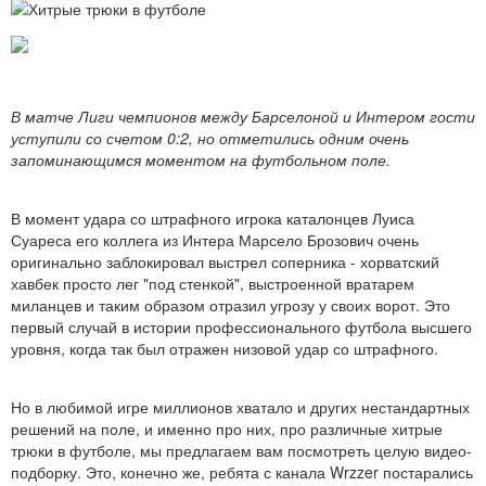
В матче Лиги чемпионов между Барселоной и Интером гости
уступили со счетом 0:2, но отметились одним очень
запоминающимся моментом на футбольном поле.
В момент удара со штрафного игрока каталонцев Луиса
Суареса его коллега из Интера Марсело Брозович очень
оригинально заблокировал выстрел соперника - хорватский
хавбек просто лег "под стенкой", выстроенной вратарем
миланцев и таким образом отразил угрозу у своих ворот. Это
первый случай в истории профессионального футбола высшего
уровня, когда так был отражен низовой удар со штрафного.
Но в любимой игре миллионов хватало и других нестандартных
решений на поле, и именно про них, про различные хитрые
трюки в футболе, мы предлагаем вам посмотреть целую видео-
подборку. Это, конечно же, ребята с канала Wrzzer постарались