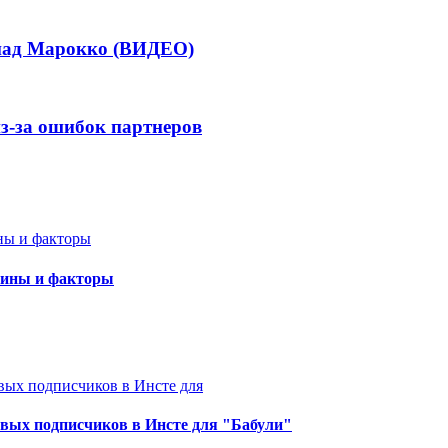
 над Марокко (ВИДЕО)
из-за ошибок партнеров
чины и факторы
овых подписчиков в Инсте для "Бабули"