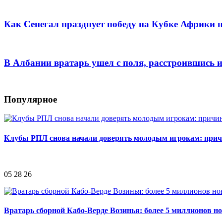
Как Сенегал празднует победу на Кубке Африки
В Албании вратарь ушел с поля, расстроившись 
Популярное
Клубы РПЛ снова начали доверять молодым игрокам: при
05 28 26
Вратарь сборной Кабо-Верде Возинья: более 5 миллионов н