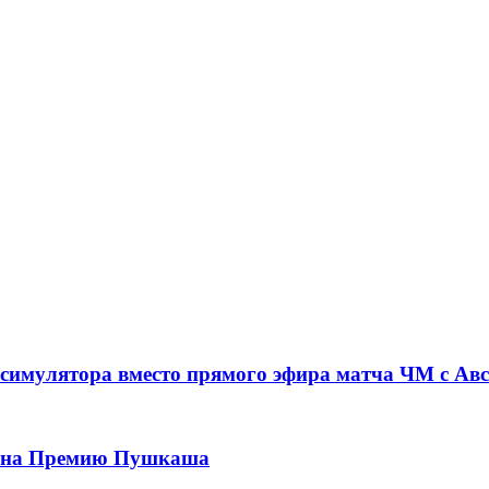
симулятора вместо прямого эфира матча ЧМ с Ав
ла на Премию Пушкаша