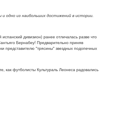
ы и одно из наибольших достижений в истории.
 испанский дивизион) ранее отличалась разве что
 Сантьяго Бернабеу! Предварительно приняв
ики представителю "трясины" звездных подопечных
те, как футболисты Культураль Леонеса радовались