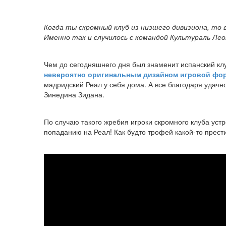
Когда ты скромный клуб из низшего дивизиона, то 
Именно так и случилось с командой Культураль Лео
Чем до сегодняшнего дня был знаменит испанский клу
невероятно оригинальным дизайном игровой фо
мадридский Реал у себя дома. А все благодаря удач
Зинедина Зидана.
По случаю такого жребия игроки скромного клуба уст
попаданию на Реал! Как будто трофей какой-то прест