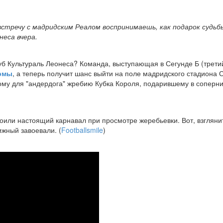
встречу с мадридским Реалом воспринимаешь, как подарок судьб
неса вчера.
б Культураль Леонеса? Команда, выступающая в Сегунде Б (третий
рмы
, а теперь получит шанс выйти на поле мадридского стадиона
ному для "андердога" жребию Кубка Короля, подарившему в соперн
роили настоящий карнавал при просмотре жеребьевки. Вот, взгляни
ижный завоевали. (
Footballsmile
)