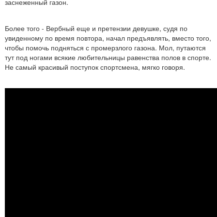
заснеженный газон.
Более того - Вербный еще и претензии девушке, судя по
увиденному по время повтора, начал предъявлять, вместо того,
чтобы помочь подняться с промерзлого газона. Мол, путаются
тут под ногами всякие любительницы равенства полов в спорте.
Не самый красивый поступок спортсмена, мягко говоря.