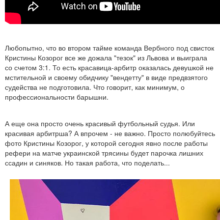
Любопытно, что во втором тайме команда Вербного под свисток
Кристины Козорог все же дожала "тезок" из Львова и выиграла
со счетом 3:1. То есть красавица-арбитр оказалась девушкой не
мстительной и своему обидчику "вендетту" в виде предвзятого
судейства не подготовила. Что говорит, как минимум, о
профессиональности барышни.
А еще она просто очень красивый футбольный судья. Или
красивая арбитрша? А впрочем - не важно. Просто полюбуйтесь
фото Кристины Козорог, у которой сегодня явно после работы
рефери на матче украинской трясины будет парочка лишних
ссадин и синяков. Но такая работа, что поделать...