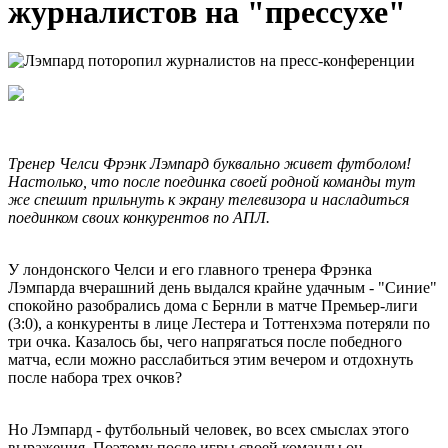
журналистов на "прессухе"
Тренер Челси Фрэнк Лэмпард буквально живет футболом!
Настолько, что после поединка своей родной команды тут
же спешит прильнуть к экрану телевизора и насладиться
поединком своих конкурентов по АПЛ.
У лондонского Челси и его главного тренера Фрэнка
Лэмпарда вчерашний день выдался крайне удачным - "Синие"
спокойно разобрались дома с Бернли в матче Премьер-лиги
(3:0), а конкуренты в лице Лестера и Тоттенхэма потеряли по
три очка. Казалось бы, чего напрягаться после победного
матча, если можно расслабиться этим вечером и отдохнуть
после набора трех очков?
Но Лэмпард - футбольный человек, во всех смыслах этого
выражения. Поэтому после игры своей команды он