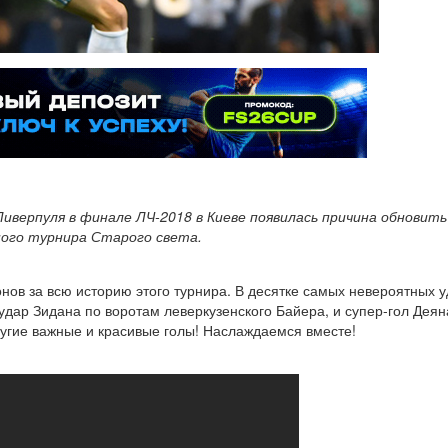
Ливерпуля в финале ЛЧ-2018 в Киеве появилась причина обнови
ного турнира Старого света.
в за всю историю этого турнира. В десятке самых невероятных уд
дар Зидана по воротам леверкузенского Байера, и супер-гол Деян
угие важные и красивые голы! Наслаждаемся вместе!