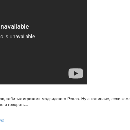
лов, забитых игроками мадридского Реала. Ну а как иначе, если ко
 и говорить...
ус!