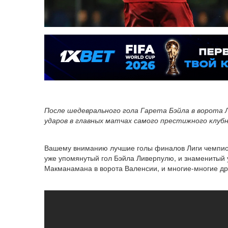
После шедеврального гола Гарета Бэйла в ворота 
ударов в главных матчах самого престижного клуб
Вашему вниманию лучшие голы финалов Лиги чемпионо
уже упомянутый гол Бэйла Ливерпулю, и знаменитый у
Макманамана в ворота Валенсии, и многие-многие др