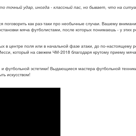
о точный удар, иногда - классный пас, но бывает, что на ситу
 поговорить как раз-таки про необычные случаи. Вашему внимани
тановки мяча футболистами, после которых понимаешь - у этих ре
вых в центре поля или в начальной фазе атаки, до по-настоящему 
 Месси, который на свежем ЧМ-2018 благодаря крутому приему мяча
ия и футбольной эстетики! Выдающиеся мастера футбольной техник
ыть искусством!