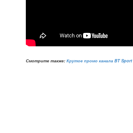
Смотрите также:
Крутое промо канала BT Sport