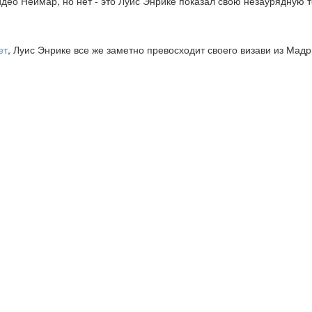
видео Неймар, но нет - это Луис Энрике показал свою незаурядную
ет
, Луис Энрике все же заметно превосходит своего визави из Мадр