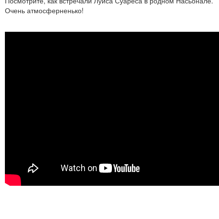
Посмотрите, как встречали Луиса Суареса в родном Насьонале.
Очень атмосферненько!