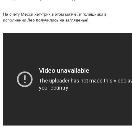
На счету Месси хет-трик в этом матче, и голешники в
исполнении Лео получились на загляденье!