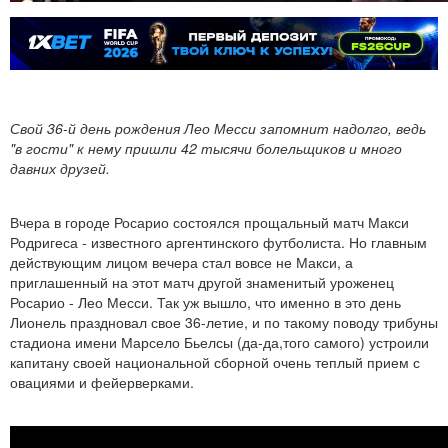
Свой 36-й день рождения Лео Месси запомнит надолго, ведь
"в гости" к нему пришли 42 тысячи болельщиков и много
давних друзей.
Вчера в городе Росарио состоялся прощальный матч Макси
Родригеса - известного аргентинского футболиста. Но главным
действующим лицом вечера стал вовсе не Макси, а
приглашенный на этот матч другой знаменитый уроженец
Росарио - Лео Месси. Так уж вышло, что именно в это день
Лионель праздновал свое 36-летие, и по такому поводу трибуны
стадиона имени Марсело Бьелсы (да-да,того самого) устроили
капитану своей национальной сборной очень теплый прием с
овациями и фейерверками.