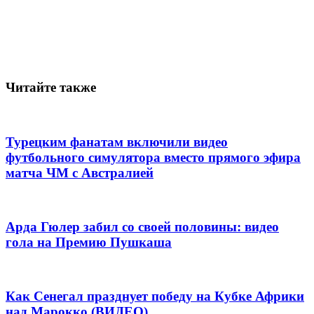
Читайте также
Турецким фанатам включили видео
футбольного симулятора вместо прямого эфира
матча ЧМ с Австралией
Арда Гюлер забил со своей половины: видео
гола на Премию Пушкаша
Как Сенегал празднует победу на Кубке Африки
над Марокко (ВИДЕО)