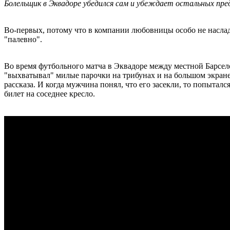
Болельщик в Эквадоре убедился сам и убеждает остальных пред
Во-первых, потому что в компании любовницы особо не наслад
"палевно".
Во время футбольного матча в Эквадоре между местной Барсел
"выхватывал" милые парочки на трибунах и на большом экране (
рассказа. И когда мужчина понял, что его засекли, то попытался
билет на соседнее кресло.