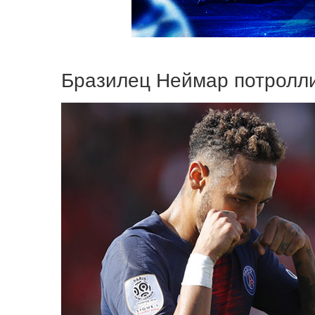
Бразилец Неймар потролл