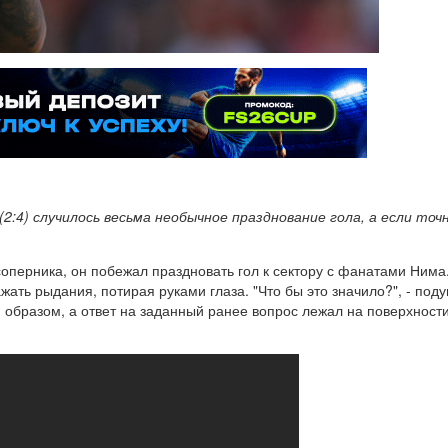
:4) случилось весьма необычное празднование гола, а если точ
ерника, он побежал праздновать гол к сектору с фанатами Нима. 
жать рыдания, потирая руками глаза. "Что бы это значило?", - п
бразом, а ответ на заданный ранее вопрос лежал на поверхности.