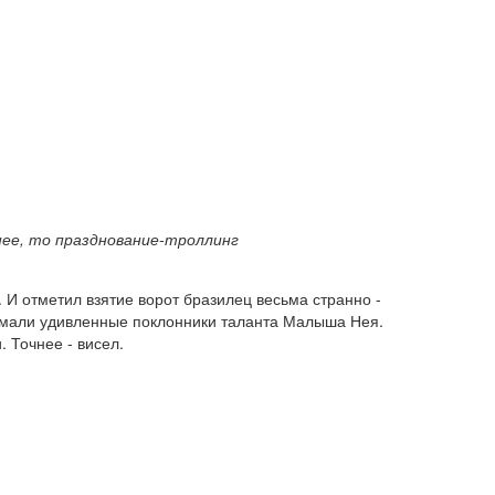
нее, то празднование-троллинг
И отметил взятие ворот бразилец весьма странно -
одумали удивленные поклонники таланта Малыша Нея.
 Точнее - висел.