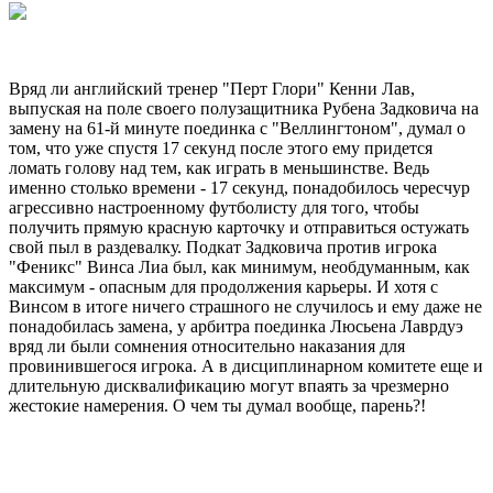
Вряд ли английский тренер "Перт Глори" Кенни Лав,
выпуская на поле своего полузащитника Рубена Задковича на
замену на 61-й минуте поединка с "Веллингтоном", думал о
том, что уже спустя 17 секунд после этого ему придется
ломать голову над тем, как играть в меньшинстве. Ведь
именно столько времени - 17 секунд, понадобилось чересчур
агрессивно настроенному футболисту для того, чтобы
получить прямую красную карточку и отправиться остужать
свой пыл в раздевалку. Подкат Задковича против игрока
"Феникс" Винса Лиа был, как минимум, необдуманным, как
максимум - опасным для продолжения карьеры. И хотя с
Винсом в итоге ничего страшного не случилось и ему даже не
понадобилась замена, у арбитра поединка Люсьена Лаврдуэ
вряд ли были сомнения относительно наказания для
провинившегося игрока. А в дисциплинарном комитете еще и
длительную дисквалификацию могут впаять за чрезмерно
жестокие намерения. О чем ты думал вообще, парень?!