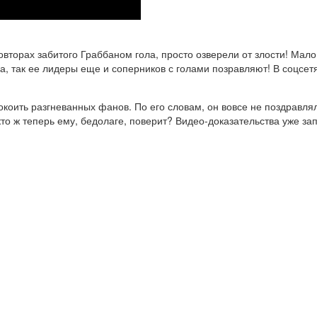
торах забитого Граббаном гола, просто озверели от злости! Мало 
, так ее лидеры еще и соперников с голами позравляют! В соцсет
оить разгневанных фанов. По его словам, он вовсе не поздравлял 
 кто ж теперь ему, бедолаге, поверит? Видео-доказательства уже 