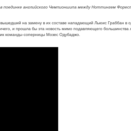
лся в поединке английского Чемпионшипа между Ноттингем Форе
я, вышедший на замену в их составе нападающий Льюис Граббан в од
 ничего, и прошла бы эта новость мимо подавляющего большинства 
ник команды-соперницы Мозес Одубаджо.