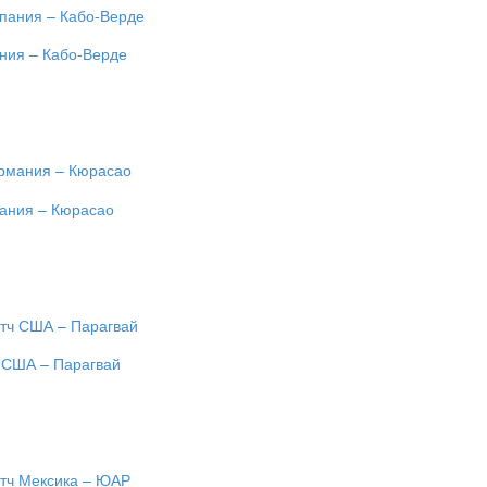
ания – Кабо-Верде
мания – Кюрасао
ч США – Парагвай