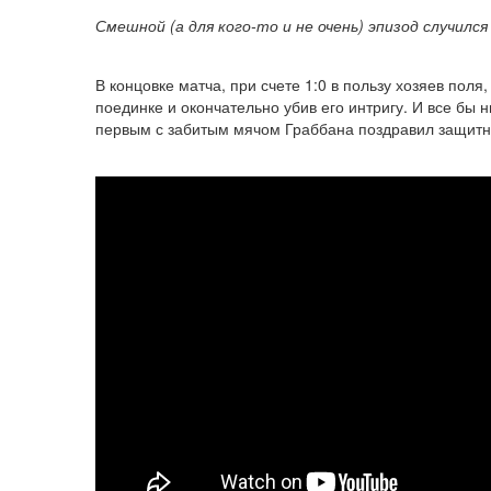
Смешной (а для кого-то и не очень) эпизод случи
В концовке матча, при счете 1:0 в пользу хозяев пол
поединке и окончательно убив его интригу. И все бы
первым с забитым мячом Граббана поздравил защит