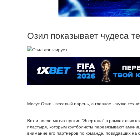
Озил показывает чудеса т
Месут Озил - веселый парень, а главное - жутко тех
Вот и после матча против "Эвертона" в рамках азиат
пластыря, которым футболисты перевязывают амуницию
внимание его партнеров по команде, повидавших на с