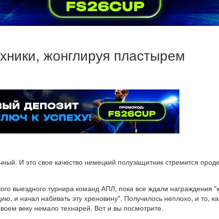
ехники, жонглируя пластырем
ничный. И это свое качество немецкий полузащитник стремится про
ского выездного турнира команд АПЛ, пока все ждали награждения 
, и начал набивать эту хреновину". Получилось неплохо, и то, к
воем веку немало технарей. Вот и вы посмотрите.