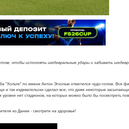
ом, чтобы исполнять шедевральные удары и забивать шедевра
а "Хольте" по имени Антон Эгхольм отметился чудо-голом. Вся фиш
е и так издевательски сделал все, что даже некоторые засыпающ
ом уровне нет стадионов, на которых можно было бы посмотреть по
бителя из Дании - смотрите на здоровье!