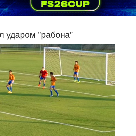
л ударом "рабона"