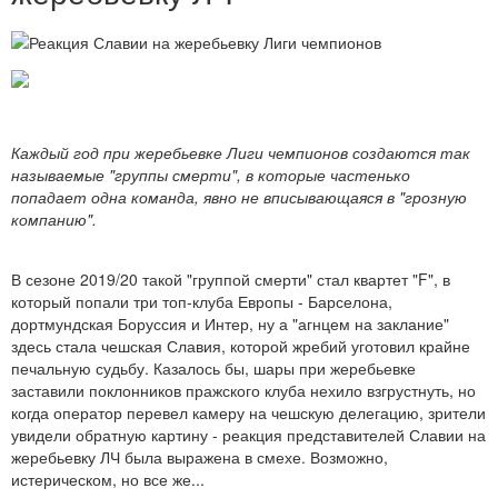
Каждый год при жеребьевке Лиги чемпионов создаются так
называемые "группы смерти", в которые частенько
попадает одна команда, явно не вписывающаяся в "грозную
компанию".
В сезоне 2019/20 такой "группой смерти" стал квартет "F", в
который попали три топ-клуба Европы - Барселона,
дортмундская Боруссия и Интер, ну а "агнцем на заклание"
здесь стала чешская Славия, которой жребий уготовил крайне
печальную судьбу. Казалось бы, шары при жеребьевке
заставили поклонников пражского клуба нехило взгрустнуть, но
когда оператор перевел камеру на чешскую делегацию, зрители
увидели обратную картину - реакция представителей Славии на
жеребьевку ЛЧ была выражена в смехе. Возможно,
истерическом, но все же...