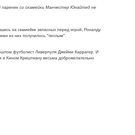
й паренек со скамейки Манчестер Юнайтед не
шись на скамейке запасных перед игрой, Роналду
еми из них получилось "теплым".
прошлом футболист Ливерпуля Джейми Каррагер. И
ом и Кином Криштиану весьма доброжелательно