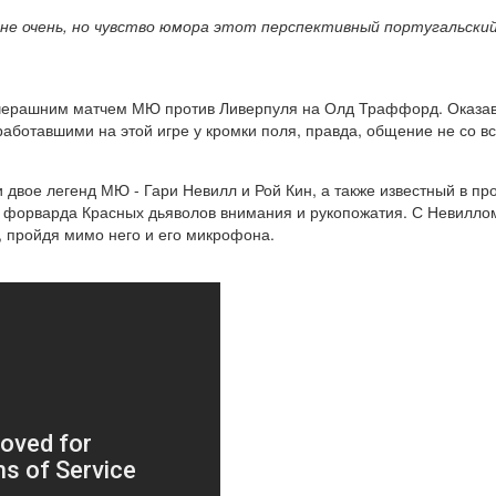
 не очень, но чувство юмора этот перспективный португальски
вчерашним матчем МЮ против Ливерпуля на Олд Траффорд. Оказав
работавшими на этой игре у кромки поля, правда, общение не со вс
и двое легенд МЮ - Гари Невилл и Рой Кин, а также известный в 
го форварда Красных дьяволов внимания и рукопожатия. С Невилл
, пройдя мимо него и его микрофона.