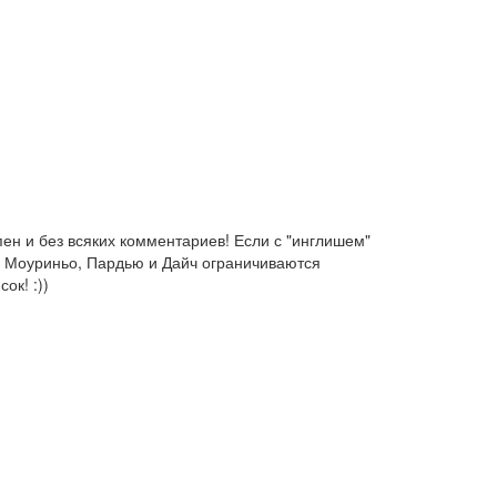
пен и без всяких комментариев! Если с "инглишем"
ли Моуриньо, Пардью и Дайч ограничиваются
ок! :))