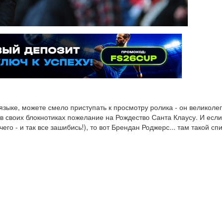
языке, можете смело приступать к просмотру ролика - он великоле
 в своих блокнотиках пожелание на Рождество Санта Клаусу. И ес
о - и так все зашибись!), то вот Брендан Роджерс... там такой спис