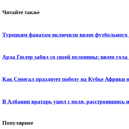
Читайте также
Турецким фанатам включили видео футбольного 
Арда Гюлер забил со своей половины: видео го
Как Сенегал празднует победу на Кубке Африки
В Албании вратарь ушел с поля, расстроившись 
Популярное