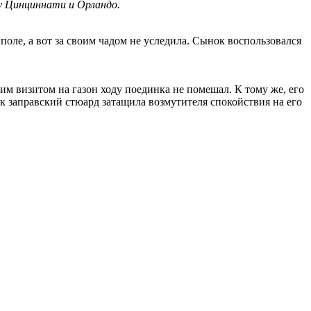
у Цинциннати и Орландо.
оле, а вот за своим чадом не уследила. Сынок воспользовался
им визитом на газон ходу поединка не помешал. К тому же, его
к заправский стюард затащила возмутителя спокойствия на его