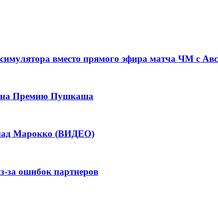
симулятора вместо прямого эфира матча ЧМ с Ав
ла на Премию Пушкаша
 над Марокко (ВИДЕО)
из-за ошибок партнеров