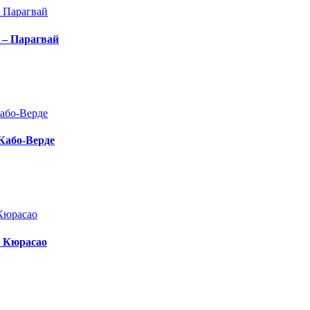
 – Парагвай
 Кабо-Верде
– Кюрасао