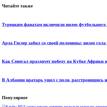
Читайте также
Турецким фанатам включили видео футбольного 
Арда Гюлер забил со своей половины: видео го
Как Сенегал празднует победу на Кубке Африки
В Албании вратарь ушел с поля, расстроившись 
Популярное