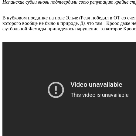
Испанские судьи вновь подтвердили свою репутацию крайне ст
В кубковом поединке на поле Эльче (Реал победил в ОТ со сче
которого вообще не было в природе. Да что там - Кроос даже н
футбольной Фемиды привиделось нарушение, за которое Кроос