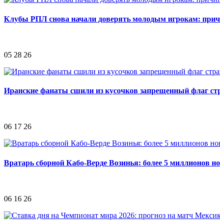
Клубы РПЛ снова начали доверять молодым игрокам: при
05 28 26
Иранские фанаты сшили из кусочков запрещенный флаг ст
06 17 26
Вратарь сборной Кабо-Верде Возинья: более 5 миллионов н
06 16 26