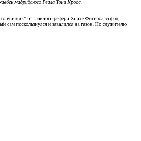
авбек мадридского Реала Тони Кроос.
"горчичник" от главного рефери Хорхе Фигероа за фол,
рый сам поскользнулся и завалился на газон. Но служителю