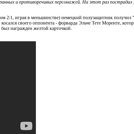
ранных и противоречивых персонажей. На этот раз пострадал х
том 2:1, играя в меньшинстве) немецкий полузащитник получил 
е косался своего оппонента - форварда Эльче Тете Моренте, кото
 был награжден желтой карточкой.