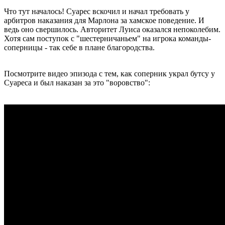
Что тут началось! Суарес вскочил и начал требовать у
арбитров наказания для Марлона за хамское поведение. И
ведь оно свершилось. Авторитет Луиса оказался непоколебим.
Хотя сам поступок с "шестерничаньем" на игрока команды-
соперницы - так себе в плане благородства.
Посмотрите видео эпизода с тем, как соперник украл бутсу у
Суареса и был наказан за это "воровство":