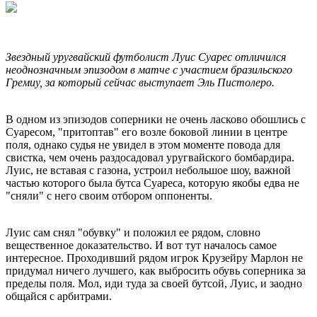
Звездный уругвайский футболист Луис Суарес отличился
неоднозначным эпизодом в матче с участием бразильского
Гремиу, за который сейчас выступает Эль Пистолеро.
В одном из эпизодов соперники не очень ласково обошлись с
Суаресом, "притоптав" его возле боковой линии в центре
поля, однако судья не увидел в этом моменте повода для
свистка, чем очень раздосадовал уругвайского бомбардира.
Луис, не вставая с газона, устроил небольшое шоу, важной
частью которого была бутса Суареса, которую якобы едва не
"сняли" с него своим отбором оппоненты.
Луис сам снял "обувку" и положил ее рядом, словно
вещественное доказательство. И вот тут началось самое
интересное. Проходивший рядом игрок Крузейру Марлон не
придумал ничего лучшего, как выбросить обувь соперника за
пределы поля. Мол, иди туда за своей бутсой, Луис, и заодно
общайся с арбитрами.