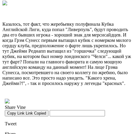
Казалось, тот факт, что жеребьевку полуфинала Кубка
Английской Лиги, куда попал "Ливерпуль", будут проводить
два его бывших игрока - хороший знак для мерсисайдцев. И
когда Грэм Сунесс первым вытащил кубик с номерком милого
сердцу клуба, предположение о фарте лишь укрепилось. Но
тут Джейми Реднапп вытащил из "горшочка" следующий
кубик, на котором был номер лондонского "Челси"... какой уж
тут фарт? Попали на главного фаворита и самую мощную
английскую команду на данный момент! На лице Грэма
Сунесса, посмотревшего на своего коллегу по жребию, было
написано все. Это просто надо увидеть. "Какого хрена,
Джейми?!", - так и просилось наружу у легенды "красных".