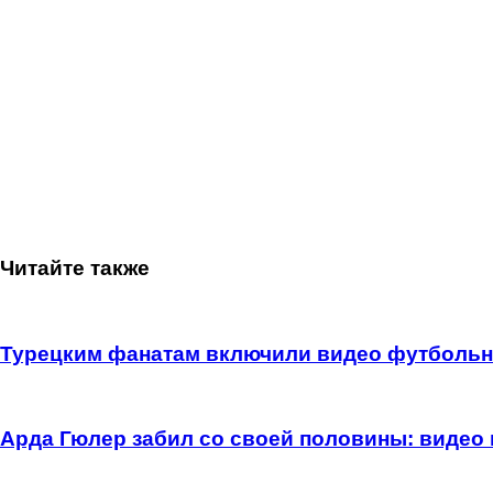
Читайте также
Турецким фанатам включили видео футбольно
Арда Гюлер забил со своей половины: видео