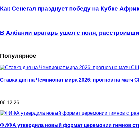
Как Сенегал празднует победу на Кубке Афри
В Албании вратарь ушел с поля, расстроивши
Популярное
Ставка дня на Чемпионат мира 2026: прогноз на матч 
06 12 26
ФИФА утвердила новый формат церемонии гимнов стр