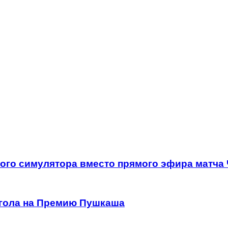
го симулятора вместо прямого эфира матча 
 гола на Премию Пушкаша