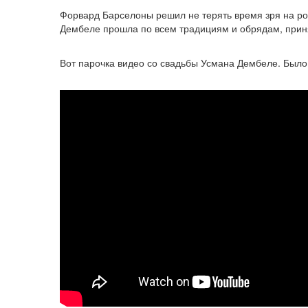
Форвард Барселоны решил не терять время зря на рож
Дембеле прошла по всем традициям и обрядам, приня
Вот парочка видео со свадьбы Усмана Дембеле. Было