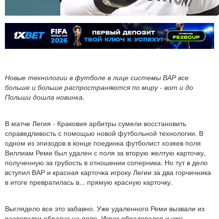
Новые технологии в футболе в лице системы ВАР все
больше и больше распространяются по миру - вот и до
Польши дошла новинка.
В матче Легия - Краковия арбитры сумели восстановить
справедливость с помощью новой футбольной технологии. В
одном из эпизодов в конце поединка футболист хозяев поля
Виллиам Реми был удален с поля за вторую желтую карточку,
полученную за грубость в отношении соперника. Но тут в дело
вступил ВАР и красная карточка игроку Легии за два горчичника
в итоге превратилась в... прямую красную карточку.
Выглядело все это забавно. Уже удаленного Реми вызвали из
раздевалки обратно на поле. Игрок обрадовался и уже