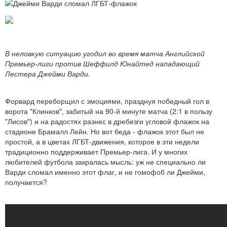
В неловкую ситуацию угодил во время матча Английской
Премьер-лиги против Шеффилд Юнайтед нападающий
Лестера Джейми Варди.
Форвард переборщил с эмоциями, празднуя победный гол в
ворота "Клинков", забитый на 90-й минуте матча (2:1 в пользу
"Лисов") и на радостях разнес в дребезги угловой флажок на
стадионе Брамалл Лейн. Но вот беда - флажок этот был не
простой, а в цветах ЛГБТ-движения, которое в эти недели
традиционно поддерживает Премьер-лига. И у многих
любителей футбола закралась мысль: уж не специально ли
Варди сломал именно этот флаг, и не гомофоб ли Джейми,
получается?