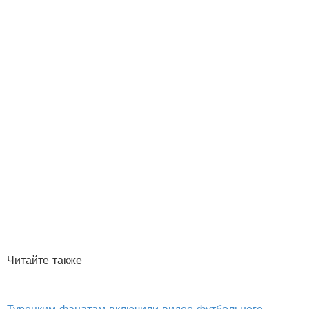
Читайте также
Турецким фанатам включили видео футбольного