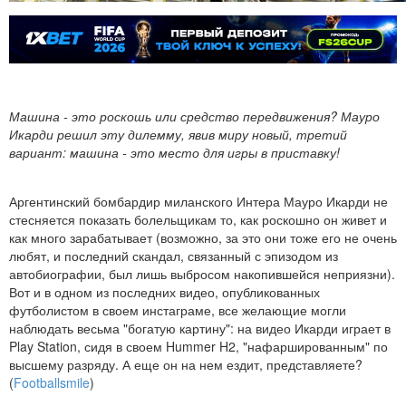
Машина - это роскошь или средство передвижения? Мауро
Икарди решил эту дилемму, явив миру новый, третий
вариант: машина - это место для игры в приставку!
Аргентинский бомбардир миланского Интера Мауро Икарди не
стесняется показать болельщикам то, как роскошно он живет и
как много зарабатывает (возможно, за это они тоже его не очень
любят, и последний скандал, связанный с эпизодом из
автобиографии, был лишь выбросом накопившейся неприязни).
Вот и в одном из последних видео, опубликованных
футболистом в своем инстаграме, все желающие могли
наблюдать весьма "богатую картину": на видео Икарди играет в
Play Station, сидя в своем Hummer H2, "нафаршированным" по
высшему разряду. А еще он на нем ездит, представляете?
(
Footballsmile
)