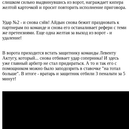
слишком сильно выдвинувшись из ворот, награждает кипера
желтой карточкой и просит повторить исполнение приговора.
Удар №2 - и снова сэйв! Айдын снова бежит праздновать к
партнерам по команде и снова его останаливает рефери с теми
же претензиями. Еще одна желтая за выход из ворот - и
удаление!
В ворота приходится встать защитнику команды Левенту
Актугу, который... снова отбивает удар соперника! И здесь
уже главный арбитр не стал придираться. А то и так его с
помощником можно было заподозрить в ставочке "на тотал
больше". В итоге - вратарь и защитник отбили 3 пенальти за 5
минут!