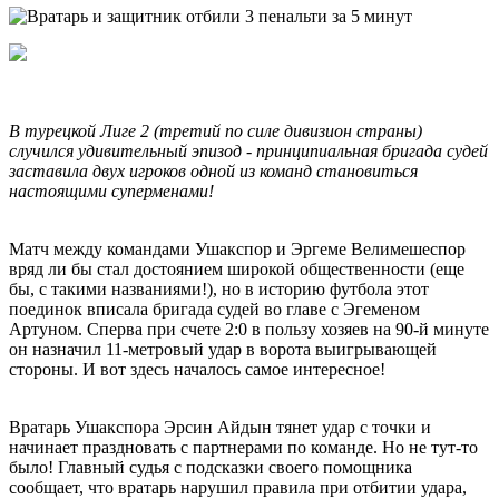
В турецкой Лиге 2 (третий по силе дивизион страны)
случился удивительный эпизод - принципиальная бригада судей
заставила двух игроков одной из команд становиться
настоящими суперменами!
Матч между командами Ушакспор и Эргеме Велимешеспор
вряд ли бы стал достоянием широкой общественности (еще
бы, с такими названиями!), но в историю футбола этот
поединок вписала бригада судей во главе с Эгеменом
Артуном. Сперва при счете 2:0 в пользу хозяев на 90-й минуте
он назначил 11-метровый удар в ворота выигрывающей
стороны. И вот здесь началось самое интересное!
Вратарь Ушакспора Эрсин Айдын тянет удар с точки и
начинает праздновать с партнерами по команде. Но не тут-то
было! Главный судья с подсказки своего помощника
сообщает, что вратарь нарушил правила при отбитии удара,