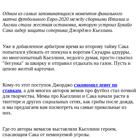
Одним из самых запоминающихся моментов финального
матча футбольного Евро-2020 между сборными Италии и
Англии стала жесткая остановка, которую устроил Букайо
Сака лидер защиты соперника Джорджо Кьеллини.
Уже в добавленное арбитром время ко второму тайму Сака
попытался убежать от опекуна к воротам Скуадры адзурры,
но многоопытный Кьеллини, недолго думая, просто схватил
"бегунка" за шкирку и отправил отдыхать на газон. Пусть и
ценою желтой карточки.
Кому-то этот поступок Джорджо
сэкономил денег по
ставкам
, а для многих авторов мемов про футбол стал почвой
для творчества. Мемы про Кьеллини и Сака начали расти в
твиттере и других социальных сетях, как грибы после дождя,
и мы предлагаем вам посмотреть на самые прикольные из
них.
Где-то авторы мемасов выставляли Кьеллини героем,
спасающим Сака от неминуемой угрозы.