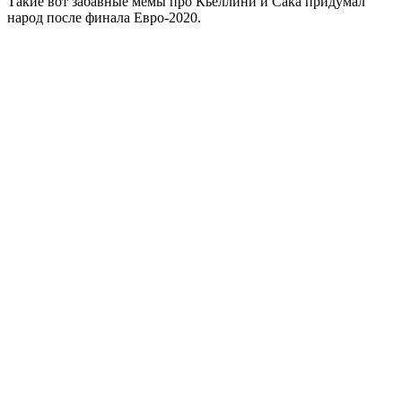
Такие вот забавные мемы про Кьеллини и Сака придумал
народ после финала Евро-2020.