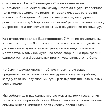
- Барселона. Такое "совмещение" могло вызвать как
многочисленные конфликты между игроками внутри коллектива,
так и могучее давление извне - в первую очередь со стороны
каталонской спортивной прессы, которая каждое кадровое
решение в пользу "сборников-реалистов" рассматривала бы под
микроскопом и тем самым повышала бы давление на команду.
Как отреагировала общественность?
Мнения разделились.
Кто-то считает, что Лопетеги не стоило увольнять и надо было
дать ему шанс доказать свое тренерское и педагогическое
мастерство. К тому же, Хулен во главе сборной не проиграл ни
единого матча и формальных причин увольнять его не было.
Но были и другие мнения - об уже упомянутом выше
предательстве, а также о том, что думать о клубной работе,
когда у тебя на носу главный турнир четырехлетия - это очень и
очень подло.
Мы собрали для вас самые крутые мемы на тему увольнения
Лопетеги из сборной Испании. Шутки шутками, но в них, как это
обычно бывает, изрядная доля суровой правды жизни.