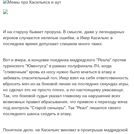
И на старуху бывает проруха. В смысле, даже у легендарных
игроков случаются нелепые ошибки, а Икер Касильяс в
последнее время допускает слишком много таких.
Вот и вчера, в концовке поединка мадридского "Реала" против
туринского "Ювентуса" в рамках полуфинала ЛЧ, когда
"сливочным" кровь из носу нужно было мчаться в атаку и
забивать спасительный гол, Икер взял на себя ответственность
вбросить мяч из-за боковой линии на последних секундах игры,
но сделал это не просто плохо, а по-настоящему ужасающе.
Так, что боковой судья указал главному на нарушение всех
возможных правил вбрасывания, что привело к переходу мяча
под контроль "Старой синьоры". Так "Реал" лишился своего
последнего шанса сходить в атаку.
Понятное дело, не Касильяс виноват в проигрыше мадридской