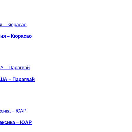
ния – Кюрасао
США – Парагвай
Мексика – ЮАР