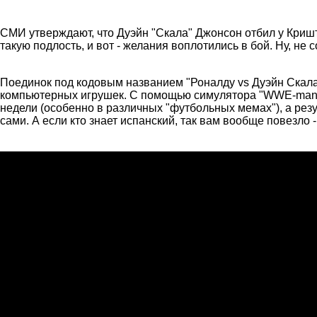
СМИ утверждают, что Дуэйн "Скала" Джонсон отбил у Кришт
такую подлость, и вот - желания воплотились в бой. Ну, не 
Поединок под кодовым названием "Роналду vs Дуэйн Скала 
компьютерных игрушек. С помощью симулятора "WWE-mania"
недели (особенно в различных "футбольных мемах"), а резу
сами. А если кто знает испанский, так вам вообще повезло 