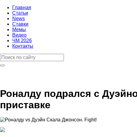
Главная
Статьи
News
Ставки
Мемы
Видео
ЧМ 2026
Контакты
Роналду подрался с Дуэйно
приставке