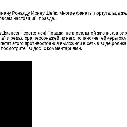
иану Роналду Ирину Шейк. Многие фанаты португальца жела
совсем настоящий, правда...
Джонсон" состоялся! Правда, не в реальной жизни, а в ви
 и редактора персонажей из него испанские геймеры замут
льтат этого противостояния выложили в сеть в виде ролика 
- посмотрите "видос" с комментариями.