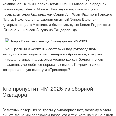
чемпионов ПСЖ и Первис Эступиньян из Милана, в средней
линии лидер Челси Мойсес Кайседо и парочка мощных
представителей бразильской Серии А – Алан Франко и Гонсало
Плата. Наконец, в нападении опытный Эннер Валенсия,
доигрывающий в Мексике, и более молодые Кевин Родригес из
Юниона и Нильсон Ангуло из Сандерленда.
Очень ровный и «сбитый» составичк под руководством
молодого и амбициозного тренера из Аргентины, который
никогда не играл на высоком уровне как футболист, но как
наставник уже добился серьезных высот. Поднимет ли он
теперь на новую высоту и «Триколор»?
Кто пропустит ЧМ-2026 из сборной
Эквадора
Заметных потерь из-за травм у эквадорцев нет, поэтому в этом
пункте меню мы расскажем разве что о тех, кого на ЧМ не взяли