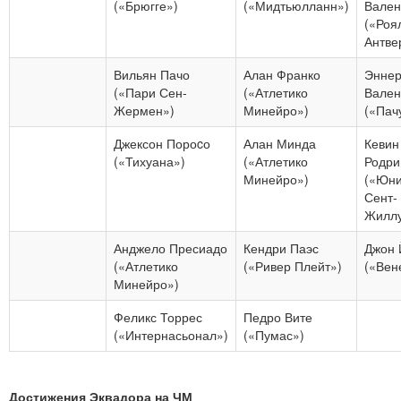
(«Брюгге»)
(«Мидтьюлланн»)
Вален
(«Роя
Антве
Вильян Пачо
Алан Франко
Энне
(«Пари Сен-
(«Атлетико
Вален
Жермен»)
Минейро»)
(«Пач
Джексон Пороcо
Алан Минда
Кевин
(«Тихуана»)
(«Атлетико
Родри
Минейро»)
(«Юн
Сент-
Жиллу
Анджело Пресиадо
Кендри Паэс
Джон 
(«Атлетико
(«Ривер Плейт»)
(«Вен
Минейро»)
Феликс Торрес
Педро Вите
(«Интернасьонал»)
(«Пумас»)
Достижения Эквадора на ЧМ