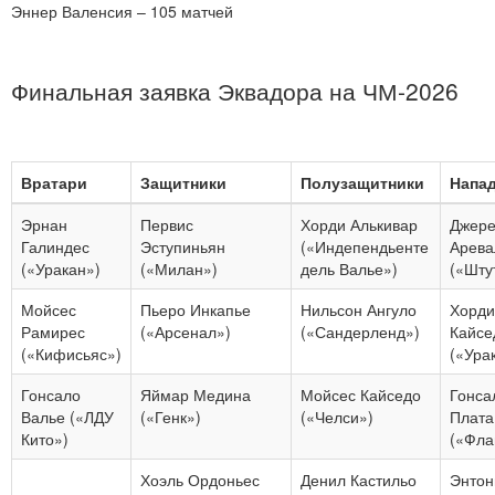
Эннер Валенсия – 105 матчей
Финальная заявка Эквадора на ЧМ-2026
Вратари
Защитники
Полузащитники
Напа
Эрнан
Первис
Хорди Алькивар
Джер
Галиндес
Эступиньян
(«Индепендьенте
Арева
(«Уракан»)
(«Милан»)
дель Валье»)
(«Шту
Мойсес
Пьеро Инкапье
Нильсон Ангуло
Хорди
Рамирес
(«Арсенал»)
(«Сандерленд»)
Кайсе
(«Кифисьяс»)
(«Ура
Гонсало
Яймар Медина
Мойсес Кайседо
Гонса
Валье («ЛДУ
(«Генк»)
(«Челси»)
Плата
Кито»)
(«Фла
Хоэль Ордоньес
Денил Кастильо
Энтон