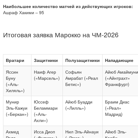
Наибольшее количество матчей из действующих игроков:
Ашраф Хакими – 95
Итоговая заявка Марокко на ЧМ-2026
Вратари
Защитники
Полузащитники
Нападающие
Яссин
Наиф Агер
Софьян
Айюб Амаймун
Буну
(«Марсель»)
Амрабат («Реал
(«Айнтрахт»
(«Аль-
Бетис»)
Франкфурт)
Хиляль»)
Мунир
Юссеф
Айюб Буадди
Браим Диас
Эль-Кажуи
Беламмари
(«Лилль»)
(«Реал»
(«Беркан»)
(«Аль-
Мадрид)
Ахли»)
Ахмед
Исса Диоп
Нил Эль-Айнауи
Айюб Эль-
Реда
(«Фулхэм»)
(«Рома»)
Кааби