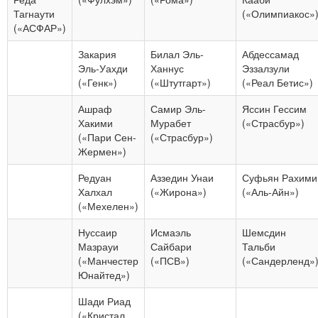
Тагнаути
(«Олимпиакос»
(«АСФАР»)
Закария
Билал Эль-
Абдессамад
Эль-Уахди
Ханнус
Эззалзули
(«Генк»)
(«Штутгарт»)
(«Реал Бетис»)
Ашраф
Самир Эль-
Яссин Гессим
Хакими
Мурабет
(«Страсбур»)
(«Пари Сен-
(«Страсбур»)
Жермен»)
Редуан
Аззедин Унаи
Суфьян Рахими
Халхал
(«Жирона»)
(«Аль-Айн»)
(«Мехелен»)
Нуссаир
Исмаэль
Шемсдин
Мазрауи
Сайбари
Тальби
(«Манчестер
(«ПСВ»)
(«Сандерленд»
Юнайтед»)
Шади Риад
(«Кристал