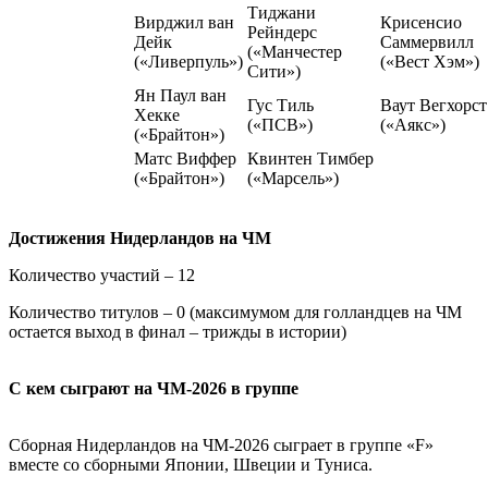
Тиджани
Вирджил ван
Крисенсио
Рейндерс
Дейк
Саммервилл
(«Манчестер
(«Ливерпуль»)
(«Вест Хэм»)
Сити»)
Ян Паул ван
Гус Тиль
Ваут Вегхорст
Хекке
(«ПСВ»)
(«Аякс»)
(«Брайтон»)
Матс Виффер
Квинтен Тимбер
(«Брайтон»)
(«Марсель»)
Достижения Нидерландов на ЧМ
Количество участий – 12
Количество титулов – 0 (максимумом для голландцев на ЧМ
остается выход в финал – трижды в истории)
С кем сыграют на ЧМ-2026 в группе
Сборная Нидерландов на ЧМ-2026 сыграет в группе «F»
вместе со сборными Японии, Швеции и Туниса.