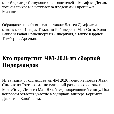
мячей среди действующих исполнителей – Мемфиса Депая,
хоть он сейчас и выступает за пределами Европы – в
Боазилии.
Обращают на себя внимание также Дензел Дамфрис из
миланского Интера, Тиждани Рейндерс из Ман Сити, Коди
Гакпо и Райан Гравенберх из Ливерпуля, а также Юрриен
Тимбер из Арсенала.
Кто пропустит ЧМ-2026 из сборной
Нидерландов
Из-за травм у голландцев на ЧМ-2026 точно не поедут Хави
Симонс из Тоттенхэма, получивший разрыв «крестов» и
Маттейс Де Лигт из Ман Юнайтед, повредивший спину. Под
вопросом остается участие в мундиале вингера Борнмута
Джастина Клюйверта.