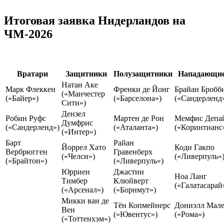
Итоговая заявка Нидерландов на
ЧМ-2026
Вратари
Защитники
Полузащитники
Нападающи
Натан Аке
Марк Флеккен
Френки де Йонг
Брайан Бробб
(«Манчестер
(«Байер»)
(«Барселона»)
(«Сандерленд
Сити»)
Дензел
Робин Руфс
Мартен де Рон
Мемфис Депа
Думфрис
(«Сандерленд»)
(«Аталанта»)
(«Коринтианс
(«Интер»)
Барт
Райан
Йоррел Хато
Коди Гакпо
Вербрюгген
Гравенберх
(«Челси»)
(«Ливерпуль»
(«Брайтон»)
(«Ливерпуль»)
Юрриен
Джастин
Ноа Ланг
Тимбер
Клюйверт
(«Галатасарай
(«Арсенал»)
(«Борнмут»)
Микки ван де
Тён Копмейнерс
Дониэлл Мал
Вен
(«Ювентус»)
(«Рома»)
(«Тоттенхэм»)