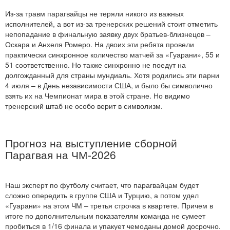
Из-за травм парагвайцы не теряли никого из важных
исполнителей, а вот из-за тренерских решений стоит отметить
непопадание в финальную заявку двух братьев-близнецов –
Оскара и Анхеля Ромеро. На двоих эти ребята провели
практически синхронное количество матчей за «Гуарани», 55 и
51 соответственно. Но также синхронно не поедут на
долгожданный для страны мундиаль. Хотя родились эти парни
4 июля – в День независимости США, и было бы символично
взять их на Чемпионат мира в этой стране. Но видимо
тренерский штаб не особо верит в символизм.
Прогноз на выступление сборной
Парагвая на ЧМ-2026
Наш эксперт по футболу считает, что парагвайцам будет
сложно опередить в группе США и Турцию, а потом удел
«Гуарани» на этом ЧМ – третья строчка в квартете. Причем в
итоге по дополнительным показателям команда не сумеет
пробиться в 1/16 финала и упакует чемоданы домой досрочно.