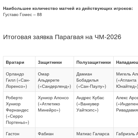
Наибольшее количество матчей из действующих игроков:
Густаво Гомес – 88
Итоговая заявка Парагвая на ЧМ-2026
Вратари
Защитники
Полузащитники
Нападаю
Орландо
Омар
Дамиан
Мигель Ал
Гилл («Сан-
Альдерете
Бобадилья
(«Атланта
Лоренсо»)
(«Сандерленд»)
(«Сан-Паулу»)
Юнайтед»
Роберто
Хуниор Алонсо
Андрес Кубас
Алекс Арс
Хуниор
(«Атлетико
(«Ванкувер
(«Индепен
Фернандес
Минейро»)
Уайткэпс»)
Ривадавия
(«Серро
Портеньо»)
Гастон
Фабиан
Матиас Галарса
Габриэль 