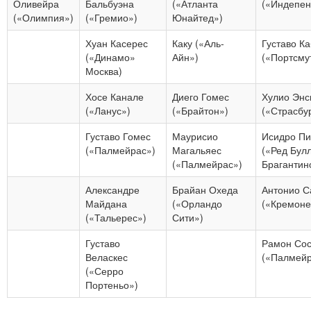
Оливейра
Бальбуэна
(«Атланта
(«Индепен
(«Олимпия»)
(«Гремио»)
Юнайтед»)
Хуан Касерес
Каку («Аль-
Густаво К
(«Динамо»
Айн»)
(«Портсму
Москва)
Хосе Канале
Диего Гомес
Хулио Энс
(«Ланус»)
(«Брайтон»)
(«Страсбу
Густаво Гомес
Маурисио
Исидро Пи
(«Палмейрас»)
Магальяес
(«Ред Бул
(«Палмейрас»)
Брагантин
Александре
Брайан Охеда
Антонио С
Майдана
(«Орландо
(«Кремоне
(«Тальерес»)
Сити»)
Густаво
Рамон Со
Веласкес
(«Палмейр
(«Серро
Портеньо»)